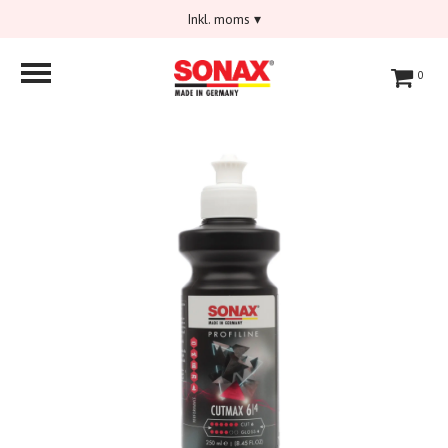
Inkl. moms
▾
0