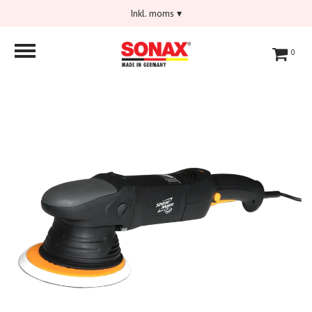
Inkl. moms
▾
0