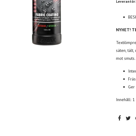
Leverantör:
BES
NYHET!
T
Textilimpre
säten, tält,
mot smuts.
Inte
Fräs
Ger 
Innehåll: 1 