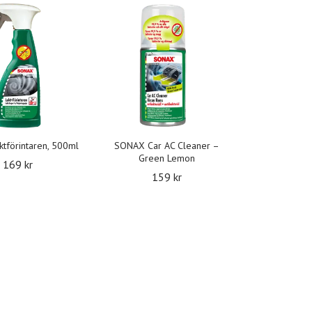
tförintaren, 500ml
SONAX Car AC Cleaner –
Green Lemon
169 kr
159 kr