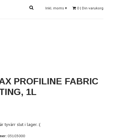
Inkl. moms
▾
0
| Din varukorg
AX PROFILINE FABRIC
TING, 1L
 tyvärr slut i lager. :(
mer:
03103000