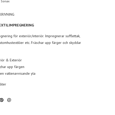
Sonax
KRIVNING
EXTILIMPREGNERING
gnering för exteriör/interiör.
Impregnerar sufflettak,
 utomhustextilier etc.
Fräschar upp färger och skyddar
riör & Exteriör
char upp färgen
en vattenavvisande yta
liter