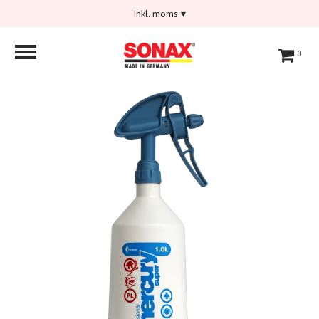
Inkl. moms
▾
0