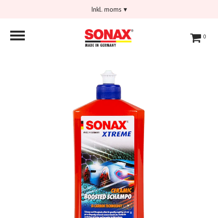
Inkl. moms
▾
0