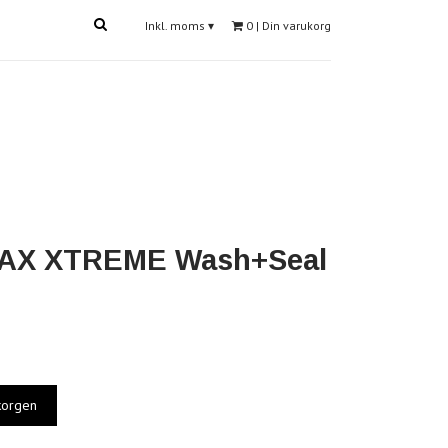
Inkl. moms
▾
0
| Din varukorg
AX XTREME Wash+Seal