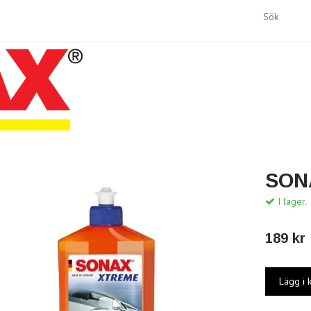
SON
I lager.
189 kr