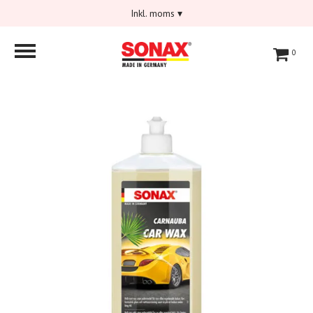
Inkl. moms
▾
0