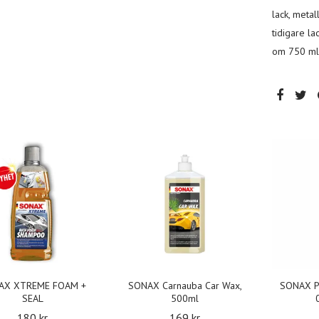
lack, metall
tidigare l
om 750 ml o
AX XTREME FOAM +
SONAX Carnauba Car Wax,
SONAX P
SEAL
500ml
180 kr
169 kr