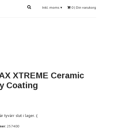
Inkl. moms
▾
0
| Din varukorg
AX XTREME Ceramic
y Coating
 tyvärr slut i lager. :(
mer:
257400